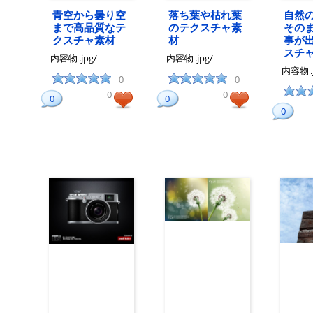
青空から曇り空
落ち葉や枯れ葉
自然
まで高品質なテ
のテクスチャ素
その
クスチャ素材
材
事が
スチ
内容物
.jpg/
内容物
.jpg/
内容物
0
0
0
0
0
0
0