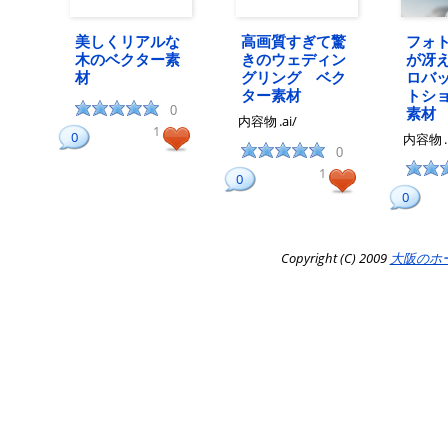
美しくリアルな
高画質すぎて驚
フォ
木のベクター素
きのウェディン
が冴
材
グリング ベク
ロバ
ター素材
トショ
0
素材
内容物
.ai/
1
0
内容物
0
1
0
0
Copyright (C) 2009
大阪のホ