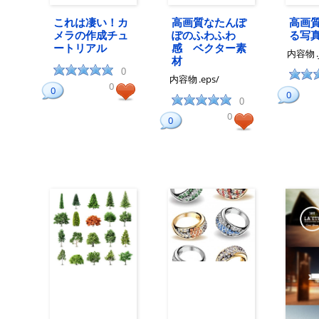
これは凄い！カ
高画質なたんぽ
高画
メラの作成チュ
ぽのふわふわ
る写
ートリアル
感 ベクター素
内容物
材
0
内容物
.eps/
0
0
0
0
0
0