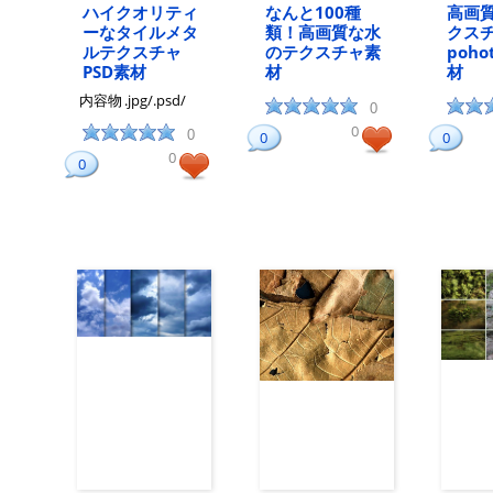
ハイクオリティ
なんと100種
高画
ーなタイルメタ
類！高画質な水
クス
ルテクスチャ
のテクスチャ素
poho
PSD素材
材
材
内容物
.jpg/.psd/
0
0
0
0
0
0
0