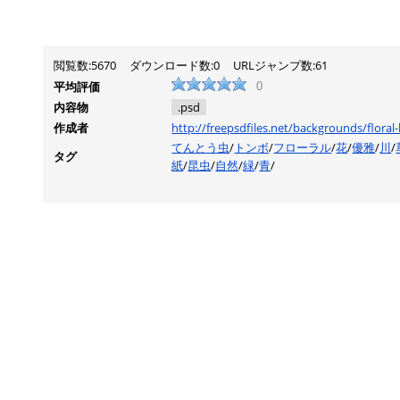
閲覧数:5670
ダウンロード数:0
URLジャンプ数:61
平均評価
0
内容物
.psd
作成者
http://freepsdfiles.net/backgrounds/flora
てんとう虫
/
トンボ
/
フローラル
/
花
/
優雅
/
川
/
タグ
紙
/
昆虫
/
自然
/
緑
/
青
/