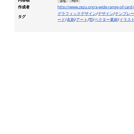
内容物
.jpg
.eps
作成者
http://www.zezu.org/a-wide-range-of-card-
グラフィックデザイン
/
デザイン
/
テンプレ
タグ
ード
/
名刺
/
アート
/
型
/
ベクター素材
/
イラス