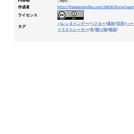
内容物
.eps
作成者
http://freedesignfile.com/39030-floral-hea
ライセンス
バレンタインデー
/
ベクター
/
素材
/
背景
/
ハー
タグ
イラストレーター
/
冬
/
贈り物
/
模様
/