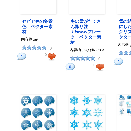
セピア色の冬景
冬の雪がたくさ
雪の
色 ベクター素
ん降り注
にし
材
ぐ!snowフレー
クリ
ク ベクター素
クタ
内容物
.ai/
材
内容物
0
内容物
.jpg/.gif/.eps/
0
1
0
2
0
0