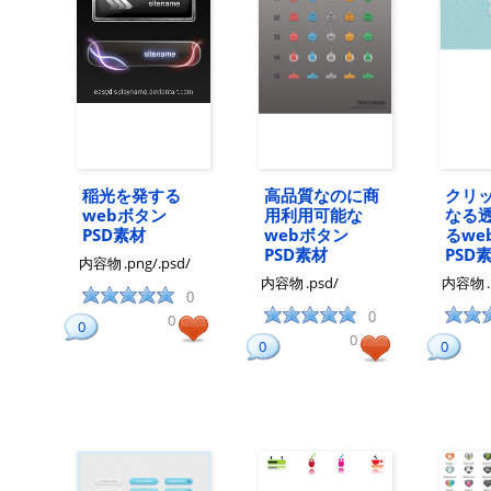
稲光を発する
高品質なのに商
クリ
webボタン
用利用可能な
なる
PSD素材
webボタン
るw
PSD素材
PSD
内容物
.png/.psd/
内容物
.psd/
内容物
0
0
0
0
0
0
0