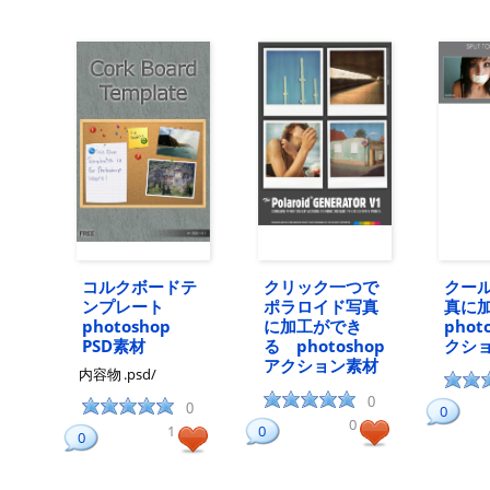
コルクボードテ
クリック一つで
クー
ンプレート
ポラロイド写真
真に
photoshop
に加工ができ
phot
PSD素材
る photoshop
クシ
アクション素材
内容物
.psd/
0
0
0
0
1
0
0