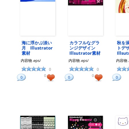
海に浮かぶ淡い
カラフルなグラ
秋を
月 Illustrator
ンジデザイン
トデ
素材
Illsutrator素材
Illsu
内容物
.eps/
内容物
.eps/
内容物
0
0
0
0
0
0
0