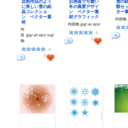
芸術作品のよう
お洒落で可愛い
雪の
に美しい雪の結
冬の風景デザイ
類セ
晶コレクショ
ン ベクター素
ター
ン ベクター素
材グラフィック
内容物
材
内容物
.jpg/.ai/.eps/
内
0
容
.jpg/.ai/.eps/.svg/
0
0
物
0
0
0
1