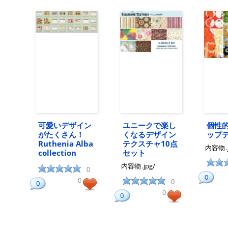
可愛いデザイン
ユニークで楽し
個性
がたくさん！
くなるデザイン
ップ
Ruthenia Alba
テクスチャ10点
内容物
collection
セット
内容物
.jpg/
0
0
0
0
0
0
0