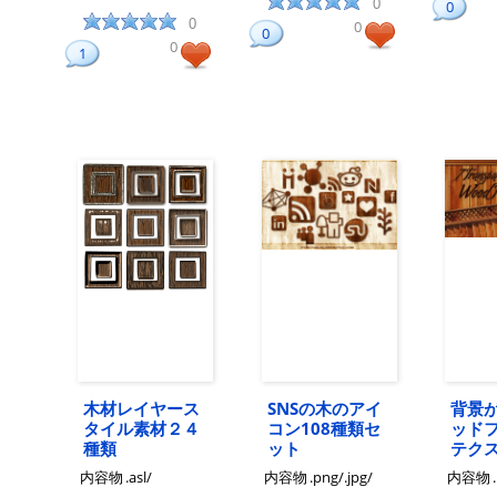
0
0
0
0
0
0
1
木材レイヤース
SNSの木のアイ
背景
タイル素材２４
コン108種類セ
ッド
種類
ット
テク
内容物
.asl/
内容物
.png/.jpg/
内容物