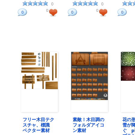
0
0
0
0
0
0
0
フリー木目テク
素敵！木目調の
花の
スチャ、標識
フォルダアイコ
雪が
ベクター素材
ン素材
ぐ ph