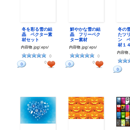
冬を彩る雪の結
鮮やかな雪の結
冬の
晶 ベクター素
晶 フリーベク
たツ
材セット
ター素材
ン 
材１
内容物
.jpg/.eps/
内容物
.jpg/.eps/
内容物
0
0
0
0
0
0
0