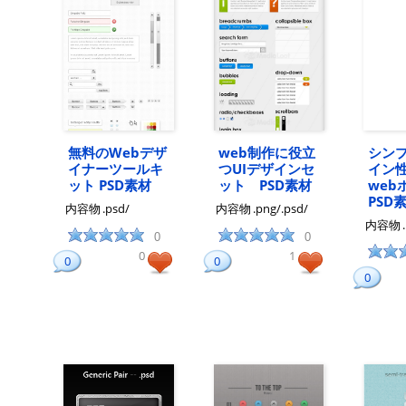
無料のWebデザ
web制作に役立
シン
イナーツールキ
つUIデザインセ
イン
ット PSD素材
ット PSD素材
we
PSD
内容物
.psd/
内容物
.png/.psd/
内容物
0
0
0
1
0
0
0