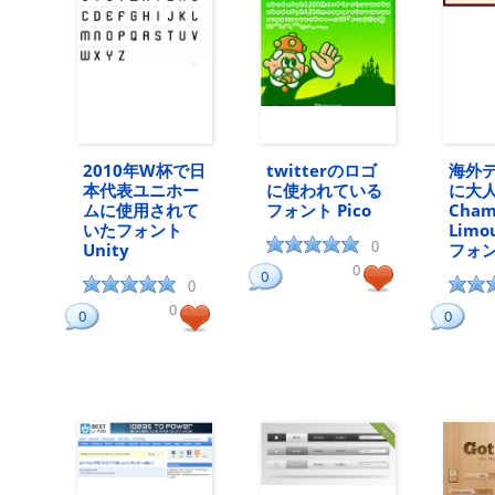
2010年W杯で日
twitterのロゴ
海外
本代表ユニホー
に使われている
に大
ムに使用されて
フォント Pico
Cham
いたフォント
Limo
Unity
0
フォ
0
0
0
0
0
0