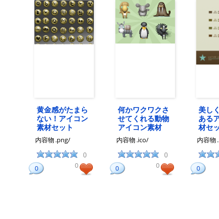
黄金感がたまら
何かワクワクさ
美し
ない！アイコン
せてくれる動物
ある
素材セット
アイコン素材
材セ
内容物
.png/
内容物
.ico/
内容物
0
0
0
0
0
0
0