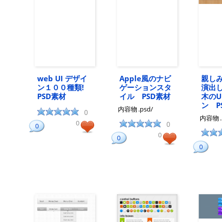
web UI デザイ
Apple風のナビ
親し
ン１００種類!
ゲーションスタ
演出
PSD素材
イル PSD素材
木のU
ン P
内容物
.psd/
0
内容物
0
0
0
0
0
0