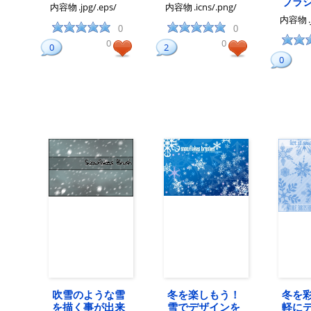
ブラ
内容物
.jpg/.eps/
内容物
.icns/.png/
内容物
0
0
0
0
0
2
0
吹雪のような雪
冬を楽しもう！
冬を
を描く事が出来
雪でデザインを
軽に