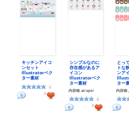
キッチンアイコ
シンプルなのに
とっ
ンセット
存在感があるア
トな
Illustratorベク
イコン
ンア
ター素材
Illustratorベク
Illus
ター素材
ター
0
内容物
.ai/.eps/
内容物
0
0
0
0
0
0