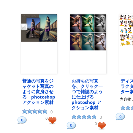
普通の写真をジ
お持ちの写真
ディ
ャケット写真の
を、クリック一
ラク
ように変身させ
つで雑誌のよう
ター
る photoshop
に仕上げる
内容物
アクション素材
photoshop ア
クション素材
0
0
0
0
0
0
0