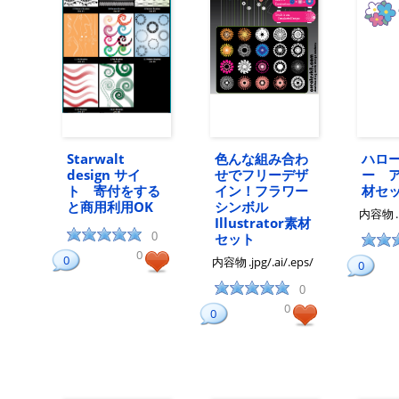
Starwalt
色んな組み合わ
ハロ
design サイ
せでフリーデザ
ー 
ト 寄付をする
イン！フラワー
材セ
と商用利用OK
シンボル
内容物
Illustrator素材
0
セット
0
0
内容物
.jpg/.ai/.eps/
0
0
0
0