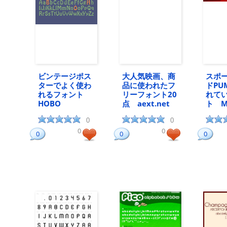
ビンテージポス
大人気映画、商
スポ
ターでよく使わ
品に使われたフ
ドPU
れるフォント
リーフォント20
れて
HOBO
点 aext.net
ト M
0
0
0
0
0
0
0