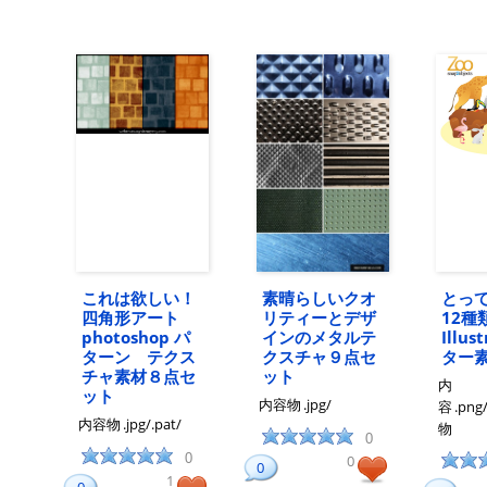
これは欲しい！
素晴らしいクオ
とっ
四角形アート
リティーとデザ
12種
photoshop パ
インのメタルテ
Illus
ターン テクス
クスチャ９点セ
ター
チャ素材８点セ
ット
内
ット
内容物
.jpg/
容
.png/
内容物
.jpg/.pat/
物
0
0
0
0
1