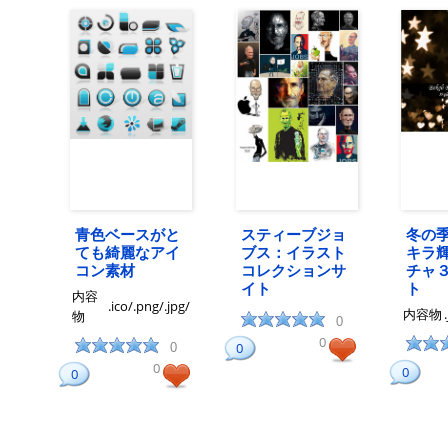
青色ベースがと
スティーブジョ
冬の
ても綺麗なアイ
ブス：イラスト
キラ
コン素材
コレクションサ
チャ
イト
ト
内容
.ico/.png/.jpg/
内容物
物
0
0
0
0
0
0
0