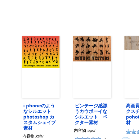
i phoneのよう
ビンテージ感漂
高画
なシルエット
うカウボーイな
クス
photoshop カ
シルエット ベ
poho
スタムシェイプ
クター素材
材
素材
内容物
.eps/
内容物
.csh/