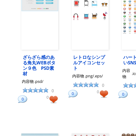
ざらざら感のあ
レトロなシンプ
ハー
る角丸WEBボタ
ルアイコンセッ
いSN
ン９色 PSD素
ト
内容
材
.i
内容物
.png/.eps/
物
内容物
.psd/
0
0
0
0
0
0
0