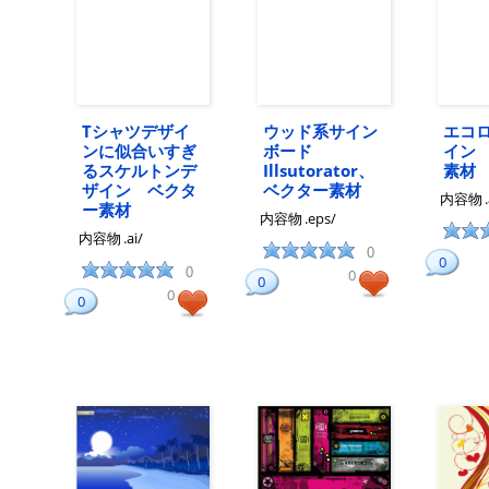
Tシャツデザイ
ウッド系サイン
エコ
ンに似合いすぎ
ボード
イン
るスケルトンデ
Illsutorator、
素材
ザイン ベクタ
ベクター素材
内容物
ー素材
内容物
.eps/
内容物
.ai/
0
0
0
0
0
0
0