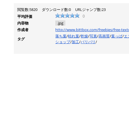
閲覧数:5820
ダウンロード数:0
URLジャンプ数:23
平均評価
0
内容物
.jpg
作成者
http://www.bittbox.com/freebies/free-text
落ち葉
/
枯れ葉
/
乾燥
/
写真
/
高画質
/
葉っぱ
/
エ
タグ
ショップ
/
加工
/
パリパリ
/